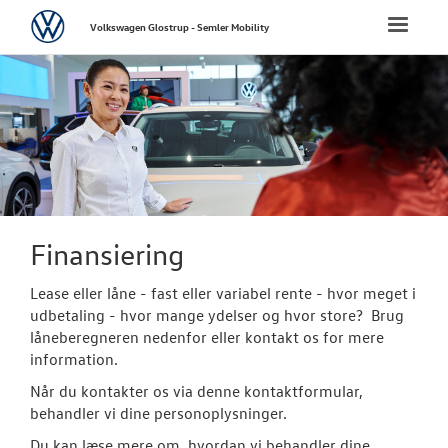
Volkswagen
Toggle
Volkswagen Glostrup - Semler Mobility
naviga
FORSIDE
NYE PERSONBI
NYE VAREBILER
BRUGTE BILER
Finansiering
Brugtbilsafdel
Lease eller låne - fast eller variabel rente - hvor meget i
udbetaling - hvor mange ydelser og hvor store? Brug
Finansiering
låneberegneren nedenfor eller kontakt os for mere
information.
Brugtbilsvurd
Når du kontakter os via denne kontaktformular,
behandler vi dine personoplysninger.
Garantiordnin
Du kan læse mere om, hvordan vi behandler dine