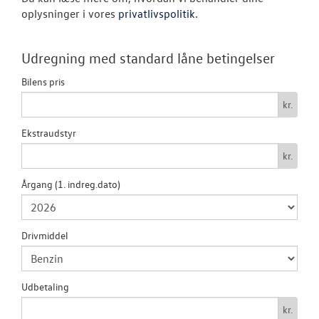
oplysninger i vores
privatlivspolitik
.
VÆRKSTED
SKADECENTER
Udregning med standard låne betingelser
Bilens pris
TILBEHØR
kr.
RESERVEDELE
Ekstraudstyr
kr.
NYHEDER
Årgang (1. indreg.dato)
OM OS
Drivmiddel
JOB OG KARRI
Udbetaling
kr.