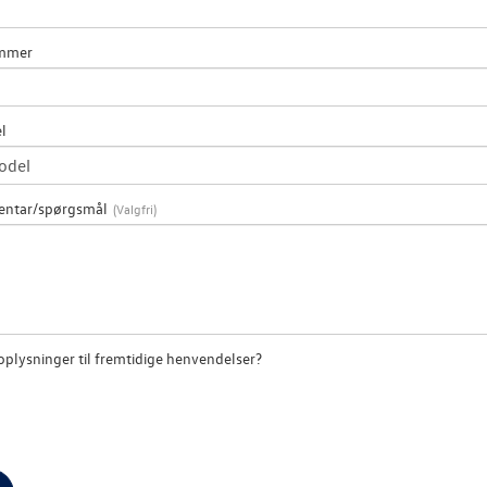
ummer
l
entar/spørgsmål
plysninger til fremtidige henvendelser?