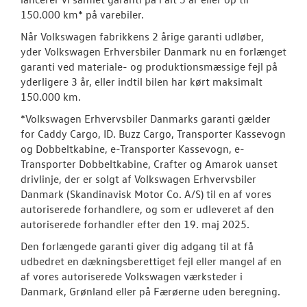
Byg din Volks
150.000 km* på varebiler.
Garanti
Når Volkswagen fabrikkens 2 årige garanti udløber,
yder Volkswagen Erhversbiler Danmark nu en forlænget
garanti ved materiale- og produktionsmæssige fejl på
BRUGTE BILER
yderligere 3 år, eller indtil bilen har kørt maksimalt
150.000 km.
VÆRKSTED
*Volkswagen Erhvervsbiler Danmarks garanti gælder
for Caddy Cargo, ID. Buzz Cargo, Transporter Kassevogn
SKADECENTER
og Dobbeltkabine, e-Transporter Kassevogn, e-
Transporter Dobbeltkabine, Crafter og Amarok uanset
TILBEHØR
drivlinje, der er solgt af Volkswagen Erhvervsbiler
Danmark (Skandinavisk Motor Co. A/S) til en af vores
autoriserede forhandlere, og som er udleveret af den
RESERVEDELE
autoriserede forhandler efter den 19. maj 2025.
Den forlængede garanti giver dig adgang til at få
NYHEDER
udbedret en dækningsberettiget fejl eller mangel af en
af vores autoriserede Volkswagen værksteder i
OM OS
Danmark, Grønland eller på Færøerne uden beregning.