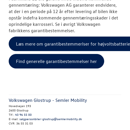
gennemtæring:
Volkswagen
AG garanterer endvidere,
at der i en periode på 12 år efter levering af bilen ikke
opstår indefra kommende gennemtæringsskader i det
oprindelige karrosseri. Se i øvrigt Volkswagen
fabrikkens garantibestemmelser.
Læs mere om garantibestemmerlser for højvoltsbatterie
Find generelle garantibestemmelser her
Volkswagen Glostrup - Semler Mobility
Hovedvejen 193
2600 Glostrup
Tlf.:
43 96 55 00
E-mail:
salgpersonbiler-glostrup@semlermobility.dk
CVR: 36 55 31 03