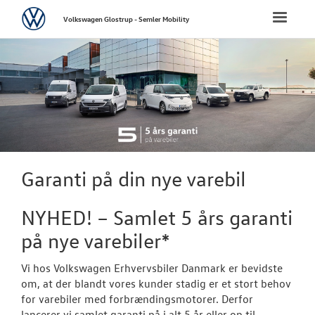
Volkswagen
Toggle
Volkswagen Glostrup - Semler Mobility
naviga
FORSIDE
NYE PERSONBI
NYE VAREBILER
ErhvervsCente
Garanti på din nye varebil
Bestil prøvetu
NYHED! – Samlet 5 års garanti
Finansiering
på nye varebiler*
Modeller
Vi hos Volkswagen Erhvervsbiler Danmark er bevidste
om, at der blandt vores kunder stadig er et stort behov
Book en salgs
for varebiler med forbrændingsmotorer. Derfor
lancerer vi samlet garanti på i alt 5 år eller op til