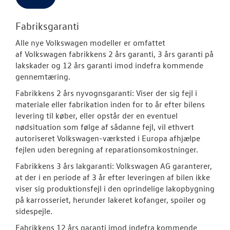
Fabriksgaranti
Alle nye
Volkswagen
modeller er omfattet
af
Volkswagen
fabrikkens 2 års garanti, 3 års garanti på
lakskader og 12 års garanti imod indefra kommende
gennemtæring.
Fabrikkens 2 års nyvognsgaranti:
Viser der sig fejl i
materiale eller fabrikation inden for to år efter bilens
levering til køber, eller opstår der en eventuel
nødsituation som følge af sådanne fejl, vil ethvert
autoriseret
Volkswagen
-værksted i Europa afhjælpe
fejlen uden beregning af reparationsomkostninger.
Fabrikkens 3 års lakgaranti:
Volkswagen
AG garanterer,
at der i en periode af 3 år efter leveringen af bilen ikke
viser sig produktionsfejl i den oprindelige lakopbygning
på karrosseriet, herunder lakeret kofanger, spoiler og
sidespejle.
Fabrikkens 12 års garanti imod indefra kommende