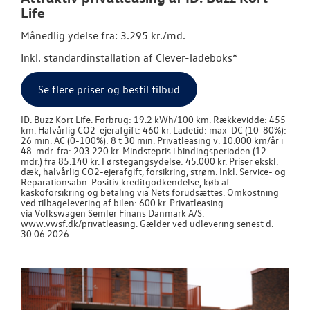
Life
Månedlig ydelse fra: 3.295 kr./md.
Inkl. standardinstallation af Clever-ladeboks*
Se flere priser og bestil tilbud
ID. Buzz Kort Life. Forbrug: 19.2 kWh/100 km. Rækkevidde: 455
km. Halvårlig CO2-ejerafgift: 460 kr. Ladetid: max-DC (10-80%):
26 min. AC (0-100%): 8 t 30 min. Privatleasing v. 10.000 km/år i
48. mdr. fra: 203.220 kr. Mindstepris i bindingsperioden (12
mdr.) fra 85.140 kr. Førstegangsydelse: 45.000 kr. Priser ekskl.
dæk, halvårlig CO2-ejerafgift, forsikring, strøm. Inkl. Service- og
Reparationsabn. Positiv kreditgodkendelse, køb af
kaskoforsikring og betaling via Nets forudsættes. Omkostning
ved tilbagelevering af bilen: 600 kr. Privatleasing
via
Volkswagen
Semler Finans Danmark A/S.
www.vwsf.dk/privatleasing. Gælder ved udlevering senest d.
30.06.2026.