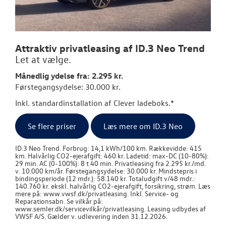
Den nye Tigua
Garanti
Attraktiv privatleasing af ID.3 Neo Trend
Let at vælge.
NYE VAREBILER
Månedlig ydelse fra: 2.295 kr.
Førstegangsydelse: 30.000 kr.
BRUGTE BILER
Inkl. standardinstallation af Clever ladeboks.*
VÆRKSTED
Se flere priser
Læs mere om ID.3 Neo
SKADECENTER
ID.3 Neo Trend. Forbrug: 14,1 kWh/100 km. Rækkevidde: 415
km. Halvårlig CO2-ejerafgift: 460 kr. Ladetid: max-DC (10-80%):
29 min. AC (0-100%): 8 t 40 min. Privatleasing fra 2.295 kr./md.
v. 10.000 km/år. Førstegangsydelse: 30.000 kr. Mindstepris i
TILBEHØR
bindingsperiode (12 mdr.): 58.140 kr. Totaludgift v/48 mdr.:
140.760 kr. ekskl. halvårlig CO2-ejerafgift, forsikring, strøm. Læs
mere på: www.vwsf.dk/privatleasing. Inkl. Service- og
RESERVEDELE
Reparationsabn. Se vilkår på:
www.semler.dk/servicevilkår/privatleasing. Leasing udbydes af
VWSF A/S. Gælder v. udlevering inden 31.12.2026.
NYHEDER