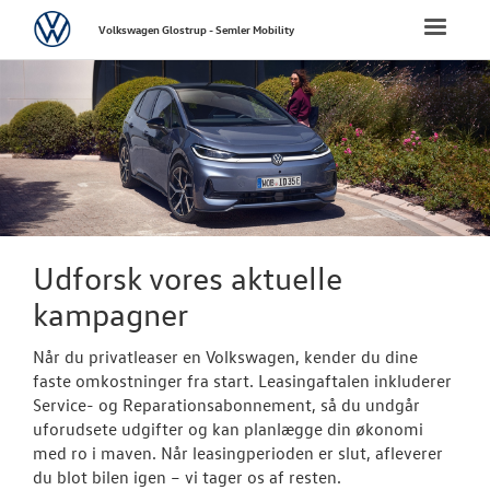
Volkswagen
Toggle
Volkswagen Glostrup - Semler Mobility
naviga
FORSIDE
NYE PERSONBI
Bestil prøvetu
Book en salgs
Udforsk vores aktuelle
Byg din Volks
kampagner
Privatleasing
Når du privatleaser en Volkswagen, kender du dine
faste omkostninger fra start. Leasingaftalen inkluderer
Finansiering
Service- og Reparationsabonnement, så du undgår
uforudsete udgifter og kan planlægge din økonomi
Elektrisk Volks
med ro i maven. Når leasingperioden er slut, afleverer
du blot bilen igen – vi tager os af resten.
Modeller