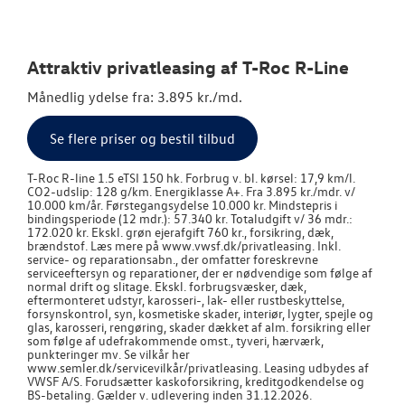
OM OS
Attraktiv privatleasing af T-Roc R-Line
JOB OG KARRI
Månedlig ydelse fra: 3.895 kr./md.
Se flere priser og bestil tilbud
T-Roc R-line 1.5 eTSI 150 hk. Forbrug v. bl. kørsel: 17,9 km/l.
CO2-udslip: 128 g/km. Energiklasse A+. Fra 3.895 kr./mdr. v/
10.000 km/år. Førstegangsydelse 10.000 kr. Mindstepris i
bindingsperiode (12 mdr.): 57.340 kr. Totaludgift v/ 36 mdr.:
172.020 kr. Ekskl. grøn ejerafgift 760 kr., forsikring, dæk,
brændstof. Læs mere på www.vwsf.dk/privatleasing. Inkl.
service- og reparationsabn., der omfatter foreskrevne
serviceeftersyn og reparationer, der er nødvendige som følge af
normal drift og slitage. Ekskl. forbrugsvæsker, dæk,
eftermonteret udstyr, karosseri-, lak- eller rustbeskyttelse,
forsynskontrol, syn, kosmetiske skader, interiør, lygter, spejle og
glas, karosseri, rengøring, skader dækket af alm. forsikring eller
som følge af udefrakommende omst., tyveri, hærværk,
punkteringer mv. Se vilkår her
www.semler.dk/servicevilkår/privatleasing. Leasing udbydes af
VWSF A/S. Forudsætter kaskoforsikring, kreditgodkendelse og
BS-betaling. Gælder v. udlevering inden 31.12.2026.