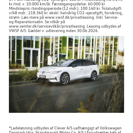
kr./md. v. 10.000 km/år. Førstegangsydelse: 60.000 kr.
Mindstepris i bindingsperiode (12 mdr.): 100.140 kr. Totaludgift
v/48 mdr.: 218.360 kr. ekskl. halvårlig CO2-ejerafgift, forsikring,
strøm. Læs mere på www.vwsf.dk/privatleasing. Inkl. Service-
og Reparationsabn. Se vilkår på
www.semler.dk/servicevilkår/privatleasing. Leasing udbydes af
VWSF A/S. Gælder v. udlevering inden 30.06.2026.
*Ladeløsning udbydes af Clever A/S uafhængigt af Volkswagen
Danmark (dvs. Skandinavisk Motor Co. A/S.) Forudsætter køb af