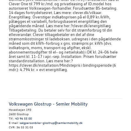
Clever One til 799 kr./md. og privatleasing af ID.model hos
autoriseret Volkswagen-forhandler. Forudsætter BS-betaling.
14 dages fortrydelsesret. Læs mere: clever.dk/vilkaar.
Energitillæg: Overstiger indkøbsprisen på el 0,89 kr./kWh,
pålægges et variabelt, forbrugsbaseret energitillæg den
pågældende måned. Læs mere her:?clever.dk/energitillæg
Tilbagebetaling: Du betaler selv for dit strømforbrug til din
elleverandør. Clever tilbagebetaler en del af dine
strømomkostninger til ladeboksen. udregnes i den pågældende
måned som dit kWh-forbrug x gns. strømpris pr. kWh (dvs.
indkøbspris, moms, transport og afgifter, ekskl.
abonnementsudgifter til el- og netselskab) i DK kl. 24-06 hele
året samt kl. 11-17 i apr.-sep. Installation: Prisen forudsætter
standardinstallation. Læs mere her:?
https://clever.dk/installation/Mindstepris i bindingsperiode (6
mdr.): 4.794 kr. + evt energitillæg.
Volkswagen Glostrup - Semler Mobility
Hovedvejen 193
2600 Glostrup
Tlf.:
43 96 55 00
E-mail:
salgpersonbiler-glostrup@semlermobility.dk
CVR: 36 55 31 03