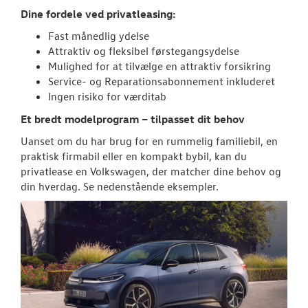
Dine fordele ved privatleasing:
ID.3 Neo
Fast månedlig ydelse
Attraktiv og fleksibel førstegangsydelse
ID.4
Mulighed for at tilvælge en attraktiv forsikring
Service- og Reparationsabonnement inkluderet
ID.5
Ingen risiko for værditab
Et bredt modelprogram – tilpasset dit behov
T-Roc
Uanset om du har brug for en rummelig familiebil, en
ID. Buzz
praktisk firmabil eller en kompakt bybil, kan du
privatlease en Volkswagen, der matcher dine behov og
Aktuelle kam
din hverdag. Se nedenstående eksempler.
Pendlerleasin
ID. Cross
ID. Polo
ID.7 og ID.7 T