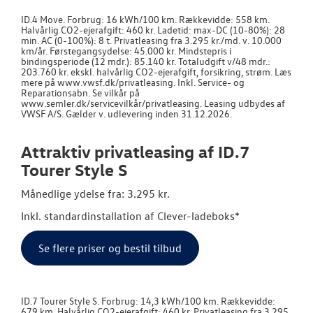
ID.4 Move. Forbrug: 16 kWh/100 km. Rækkevidde: 558 km.
Halvårlig CO2-ejerafgift: 460 kr. Ladetid: max-DC (10-80%): 28
min. AC (0-100%): 8 t. Privatleasing fra 3.295 kr./md. v. 10.000
km/år. Førstegangsydelse: 45.000 kr. Mindstepris i
bindingsperiode (12 mdr.): 85.140 kr. Totaludgift v/48 mdr.:
203.760 kr. ekskl. halvårlig CO2-ejerafgift, forsikring, strøm. Læs
mere på www.vwsf.dk/privatleasing. Inkl. Service- og
Reparationsabn. Se vilkår på
www.semler.dk/servicevilkår/privatleasing. Leasing udbydes af
VWSF A/S. Gælder v. udlevering inden 31.12.2026.
Attraktiv privatleasing af ID.7
Tourer Style S
Månedlige ydelse fra: 3.295 kr.
Inkl. standardinstallation af Clever-ladeboks*
Se flere priser og bestil tilbud
ID.7 Tourer Style S. Forbrug: 14,3 kWh/100 km. Rækkevidde:
679 km. Halvårlig CO2-ejerafgift: 460 kr. Privatleasing fra 3.295