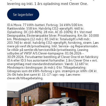
levering og inkl. 1 års opladning med Clever One.
Se lagerbiler
ID.4 Move. 77 kWh-batteri. Forbrug: 16 kWh/100 km.
Rækkevidde: 558 km. Halvårlig CO2-ejerafgift: 460 kr.
Opladning: DC (10-80%): 28 min. AC (0-100%): 8 t. Vist med
Designpakke, Eksteriørpakke Silver. Privatleasing. Km./år: 10.000
km. Mindstepris (12 mdr.): 85.140 kr. Totaludgift v/48 mdr.:
203.760 kr. ekskl. halvårlig CO2-ejerafgift, forsikring, strøm. Læs
mere på vwsf.dk/privatleasing. Inkl. Service- og Reparationsabn.
Se vilkår på semler.dk/servicevilkår/privatleasing. Leasing
udbydes af VWSF A/S.
Clever-kampagne: 01.06.2026 -
30.09.2026. Forudsætter bestilling af Clever One til en fabriksny
ID.4 eller ID.5 hos autoriseret forhandler. 1 års Clever One + evt.
energitillæg med standardindstallation: Værdi: 12.687 kr.
Mindstepris i bindingsper. (6 mdr.): 0 kr. Tilbagebetaling:
Udregnes som dit kWh-forbrug x gns. strømpris pr. kWh i DK kl.
24-06 hele året samt kl. 11-17 i apr.-sep. Læs mere:
clever.dk/tilbagebetaling.