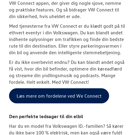
VW Connect appen, der giver dig nogle sjove, nemme
Service 5+ til e
og praktiske features. Og så bidrager VW Connect til
din sikkerhed, hvis uheldet er ude.
Volkswagen Er
Med tjenesterne fra VW Connect er du klædt godt på til
Service 5+
ethvert eventyr i din Volkswagen. Du kan blandt andet
indhente oplysninger om trafikken og finde din bedste
Serviceabonn
rute til din destination. Eller styre parkeringsvarmen i
din bil og anvende den intelligente stemmebetjening.
Softwareopda
Er du ikke overbevist endnu? Du kan blandt andet også
Velkomstpakke 
få vist, hvor din bil befinder, optimere din køreadfærd
og streame din yndlingsmusik og podcasts. Mange
VW Connect
fordele. Helt enkelt. Med VW Connect!
MinVolkswage
Læs mere om fordelene ved We Connect
Service Cam
Den perfekte ledsager til din elbil
Hjulskifte
Har du en model fra Volkswagen ID.-familien? Så kører
du ikke bare 100 % elektrisk, men kan også være fuldt
Hjulskifte Erh