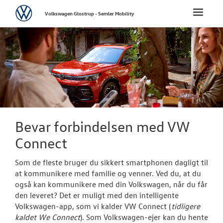
Volkswagen
Toggle
Volkswagen Glostrup - Semler Mobility
naviga
FORSIDE
NYE PERSONBI
NYE VAREBILER
BRUGTE BILER
Bevar forbindelsen med VW
Connect
VÆRKSTED
Som de fleste bruger du sikkert smartphonen dagligt til
Bestil tid på 
at kommunikere med familie og venner. Ved du, at du
også kan kommunikere med din Volkswagen, når du får
Koncepter og 
den leveret? Det er muligt med den intelligente
Volkswagen-app, som vi kalder VW Connect (
tidligere
Volkswagen Se
kaldet We Connect
). Som Volkswagen-ejer kan du hente