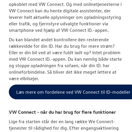
opkoblet med VW Connect. Og med onlinetjenesterne i
VW Connect kan du hente digitale assistenter, der
SKADECENTER
leverer helt aktuelle oplysninger om opladningsstyring
eller trafik, og fjernstyre udvalgte funktioner via
TILBEHØR
smartphone ved hjælp af VW Connect ID.-appen.
Du kan blandet andet kontrollere den resterende
RESERVEDELE
rækkevidde for din ID. Har du brug for mere strøm?
Eller er din bil ved at være fuldt ladt op? Intet problem
med VW Connect ID.-appen. Du kan nemlig både starte
NYHEDER
og stoppe opladningen fra sofaen, når din ID. har
onlineforbindelse. Så bliver det ikke meget lettere at
OM OS
være elbilsejer.
JOB OG KARRI
Læs mere om fordelene ved VW Connect til ID-modeller
VW Connect - når du har brug for flere funktioner
Lige fra starten står der en lang række We Connect-
tjenester til rådighed for dig. Efter engangsaktivering