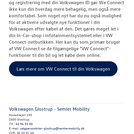
og registrering med din Volkswagen ID gør We Connect
ikke kun din hverdag mere behagelig, men også mere
komfortabel. Som noget nyt har du nu også mulighed
for at aktivere udvalgte nye funktioner i din
Volkswagen efter købet af den. Det gøres meget let i
din In-Car-shop i infotainmentsystemet eller i VW
Connect-netbutikken. Her kan du som primær bruger
af VW Connect se de tilgængelige "VW Connect"-
funktioner til din bil og let købe dem online.
Læs mere om VW Connect til din Volkswagen
Volkswagen Glostrup - Semler Mobility
Hovedvejen 193
2600 Glostrup
Tlf.:
43 96 55 00
E-mail:
salgpersonbiler-glostrup@semlermobility.dk
CVR: 36 55 31 03