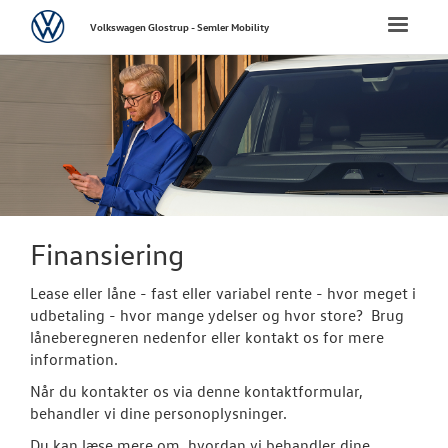
Volkswagen
Toggle
Volkswagen Glostrup - Semler Mobility
naviga
FORSIDE
NYE PERSONBI
NYE VAREBILER
ErhvervsCente
Finansiering
Bestil prøvetu
Lease eller låne - fast eller variabel rente - hvor meget i
udbetaling - hvor mange ydelser og hvor store? Brug
Finansiering
låneberegneren nedenfor eller kontakt os for mere
information.
Modeller
Når du kontakter os via denne kontaktformular,
Book en salgs
behandler vi dine personoplysninger.
Du kan læse mere om, hvordan vi behandler dine