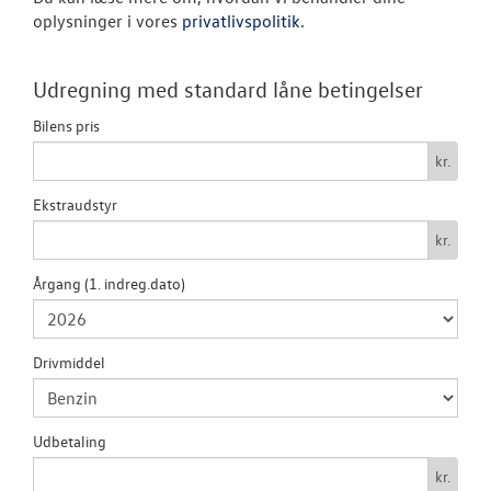
Byg din Volks
oplysninger i vores
privatlivspolitik
.
Garanti
Udregning med standard låne betingelser
BRUGTE BILER
Bilens pris
kr.
VÆRKSTED
Ekstraudstyr
SKADECENTER
kr.
Årgang (1. indreg.dato)
TILBEHØR
RESERVEDELE
Drivmiddel
NYHEDER
Udbetaling
OM OS
kr.