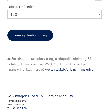
JOB OG KARRI
Løbetid i måneder
Forudsætter kaskoforsikring, kreditgodkendelse og BS-
betaling. Finansiering via VWSF A/S. Fortrydelsesret på
finansiering. Læs mere på
www.vwsf.dk/privat/finansiering
.
Volkswagen Glostrup - Semler Mobility
Hovedvejen 193
2600 Glostrup
Tlf.:
43 96 55 00