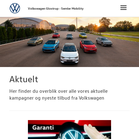
Volkswagen
Toggle
Volkswagen Glostrup - Semler Mobility
naviga
FORSIDE
NYE PERSONBI
NYE VAREBILER
BRUGTE BILER
Aktuelt
Her finder du overblik over alle vores aktuelle
VÆRKSTED
kampagner og nyeste tilbud fra Volkswagen
SKADECENTER
TILBEHØR