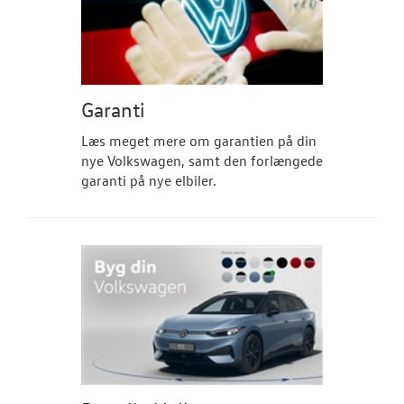
RESERVEDELE
NYHEDER
Tilmeld dig V
Garanti
Danmarks nyh
Læs meget mere om garantien på din
Aktuelt
nye Volkswagen, samt den forlængede
garanti på nye elbiler.
OM OS
JOB OG KARRI