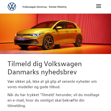
Volkswagen
Toggle
Volkswagen Glostrup - Semler Mobility
naviga
FORSIDE
NYE PERSONBI
NYE VAREBILER
BRUGTE BILER
Tilmeld dig Volkswagen
Danmarks nyhedsbrev
VÆRKSTED
Vær sikker på, ikke at gå glip af seneste nyheder om
SKADECENTER
vores modeller og gode tilbud.
Når du har trykket ’Tilmeld’ herunder, vil du modtage
TILBEHØR
en e-mail, hvor du venligst skal bekræfte din
tilmelding.