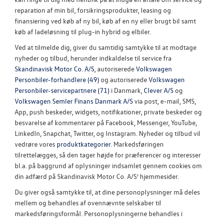
reparation af min bil, forsikringsprodukter, leasing og
finansiering ved køb af ny bil, køb af en ny eller brugt bil samt
køb af ladeløsning til plug-in hybrid og elbiler.
Ved at tilmelde dig, giver du samtidig samtykke til at modtage
nyheder og tilbud, herunder indkaldelse til service fra
Skandinavisk Motor Co. A/S
, autoriserede
Volkswagen
Personbiler-forhandlere (49)
og autoriserede
Volkswagen
Personbiler-servicepartnere (71)
i Danmark,
Clever A/S
og
Volkswagen Semler Finans Danmark A/S
via post, e-mail, SMS,
App, push beskeder, widgets, notifikationer, private beskeder og
besvarelse af kommentarer på Facebook, Messenger, YouTube,
LinkedIn, Snapchat, Twitter, og Instagram. Nyheder og tilbud vil
vedrøre vores
produktkategorier
. Markedsføringen
tilrettelægges, så den tager højde for præferencer og interesser
bl.a. på baggrund af oplysninger indsamlet gennem cookies om
din adfærd på Skandinavisk Motor Co. A/S’ hjemmesider.
Du giver også samtykke til, at dine personoplysninger må deles
mellem og behandles af ovennævnte selskaber til
markedsføringsformål. Personoplysningerne behandles i