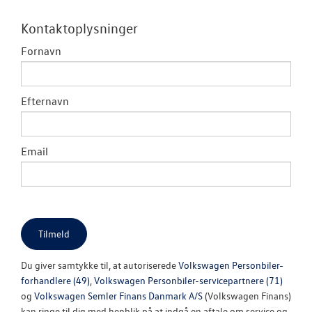
RESERVEDELE
Kontaktoplysninger
NYHEDER
Fornavn
Tilmeld dig V
Danmarks nyh
Efternavn
Aktuelt
Email
OM OS
JOB OG KARRI
Du giver samtykke til, at autoriserede
Volkswagen Personbiler-
forhandlere (49)
,
Volkswagen Personbiler-servicepartnere (71)
og
Volkswagen Semler Finans Danmark A/S
(Volkswagen Finans)
kan ringe til dig med henblik på at indgå en aftale om service og