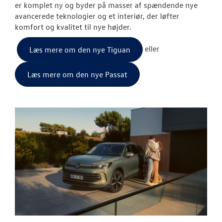
er komplet ny og byder på masser af spændende nye
avancerede teknologier og et interiør, der løfter
ID.3 Neo
komfort og kvalitet til nye højder.
ID.4
eller
Læs mere om den nye Tiguan
ID.5
Læs mere om den nye Passat
T-Roc
ID. Buzz
Aktuelle kam
Pendlerleasin
ID. Cross
ID. Polo
ID.7 og ID.7 T