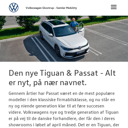
Volkswagen
Toggle
Volkswagen Glostrup - Semler Mobility
naviga
FORSIDE
NYE PERSONBI
Bestil prøvetu
Book en salgs
Den nye Tiguan & Passat - Alt
Byg din Volks
er nyt, på nær navnet.
Privatleasing
Gennem årtier har Passat været en de mest populære
modeller i den klassiske firmabilsklasse, og nu står en
Finansiering
ny og niende generation klar til at føre succesen
videre. Volkswagens nye og tredje generation af Tiguan
Elektrisk Volks
er på vej til de danske forhandlere, der får den i deres
showrooms i løbet af april måned. Det er en Tiguan, der
Modeller