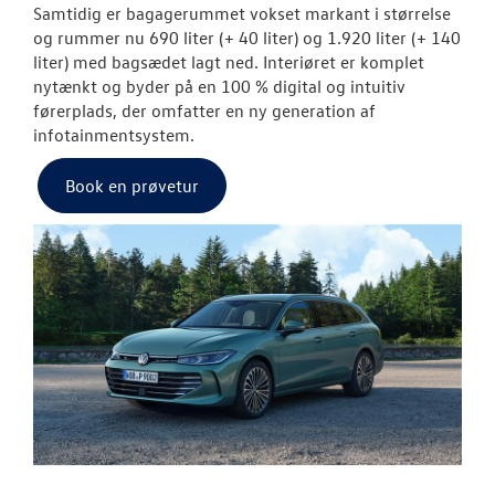
Samtidig er bagagerummet vokset markant i størrelse
og rummer nu 690 liter (+ 40 liter) og 1.920 liter (+ 140
OM OS
liter) med bagsædet lagt ned.
Interiøret er komplet
nytænkt og byder på en 100 % digital og intuitiv
førerplads, der omfatter en ny generation af
JOB OG KARRI
infotainmentsystem.
Book en prøvetur