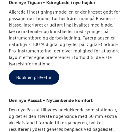
Den nye Tiguan - Køreglæde i nye højder
Den nye Tigua
Allerede i indstigningsmodellen er der kræset godt for
passagerne i Tiguan, for her kører man på Business-
Garanti
klasse. Interiøret er udført i høj kvalitet med bløde,
lækre materialer og kunstlæder med syninger på
NYE VAREBILER
instrumentbord og dørbeklædning. Førerpladsen er
naturligvis 100 % digital og byder på Digital-Cockpit-
Pro-instrumentering, der giver mulighed for at ændre
BRUGTE BILER
layout efter egne præferencer i forhold til de viste
kørselsinformationer.
VÆRKSTED
Book en prøvetur
SKADECENTER
TILBEHØR
Den nye Passat - Nytænkende komfort
Den nye Passat tilbydes udelukkende som stationcar,
RESERVEDELE
og det er den største nogensinde med 50 mm ekstra
akselafstand i forhold til forgængeren, hvilket
resulterer i yderst generøs benplads ved bagsædet.
NYHEDER