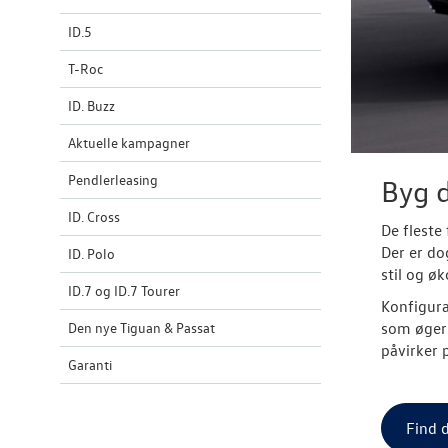
ID.5
T-Roc
ID. Buzz
Aktuelle kampagner
Pendlerleasing
Byg 
ID. Cross
De fleste
Der er do
ID. Polo
stil og ø
ID.7 og ID.7 Tourer
Konfigura
Den nye Tiguan & Passat
som øger 
påvirker 
Garanti
Find 