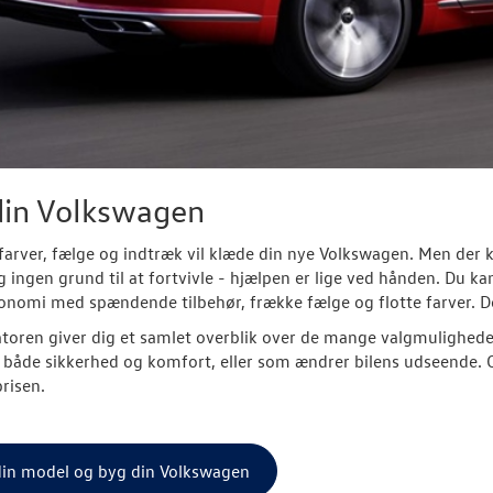
din Volkswagen
 farver, fælge og indtræk vil klæde din nye Volkswagen. Men der 
g ingen grund til at fortvivle - hjælpen er lige ved hånden. Du ka
konomi med spændende tilbehør, frække fælge og flotte farver. D
toren giver dig et samlet overblik over de mange valgmuligheder,
både sikkerhed og komfort, eller som ændrer bilens udseende. O
prisen.
din model og byg din Volkswagen