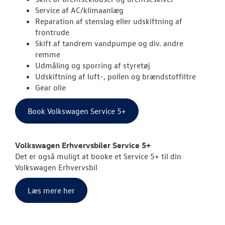
Service af AC/klimaanlæg
Reparation af stenslag eller udskiftning af
SKADECENTER
frontrude
Skift af tandrem vandpumpe og div. andre
TILBEHØR
remme
Udmåling og sporring af styretøj
RESERVEDELE
Udskiftning af luft-, pollen og brændstoffiltre
Gear olie
NYHEDER
Book Volkswagen Service 5+
OM OS
Volkswagen Erhvervsbiler Service 5+
JOB OG KARRI
Det er også muligt at booke et Service 5+ til din
Volkswagen Erhvervsbil
Læs mere her