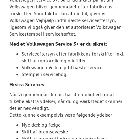
Volkswagen bliver gennemgået efter fabrikkens
Service 5+ til e
forskrifter. Som tak for lån af din bil, giver vi
Volkswagen Vejhjælp indtil næste serviceeftersyn,
Volkswagen Er
ligesom vi også giver den et autoriseret Volkswagen
Service 5+
Servicestempel i servicehæftet.
Serviceabonn
Med et Volkswagen Service 5+ er du sikret:
Serviceeftersyn efter fabrikkens forskrifter inkl.
Softwareopda
skift af motorolie og oliefilter
Volkswagen Vejhjælp til næste service
Velkomstpakke 
Stempel i servicebog
VW Connect
Ekstra Services
Når vi gennemgår din bil, har du mulighed for at
MinVolkswage
tilkøbe ekstra ydelser, når du og værkstedet skønner
det er nødvendigt.
Service Cam
Dette kunne eksempelvis være følgende ydelser:
Hjulskifte
Nye dæk og fælge
Skift af bremsevæske
Hjulskifte Erh
Skift af bremseklodser og bremseskiver