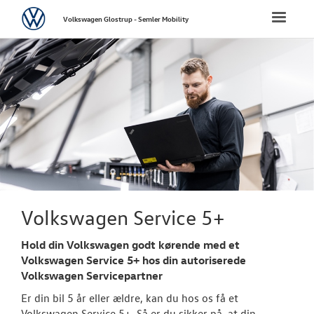
Volkswagen
Toggle
Volkswagen Glostrup - Semler Mobility
naviga
FORSIDE
NYE PERSONBI
NYE VAREBILER
BRUGTE BILER
VÆRKSTED
Volkswagen Service 5+
Bestil tid på 
Hold din Volkswagen godt kørende med et
Volkswagen Service 5+ hos din autoriserede
Koncepter og 
Volkswagen Servicepartner
Er din bil 5 år eller ældre, kan du hos os få et
Volkswagen Se
Volkswagen Service 5+. Så er du sikker på, at din