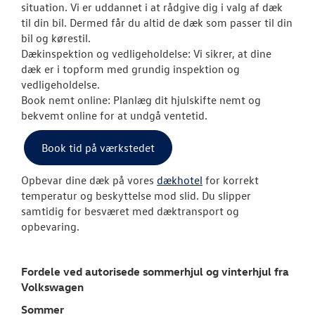
situation. Vi er uddannet i at rådgive dig i valg af dæk
Service 5+ til e
til din bil. Dermed får du altid de dæk som passer til din
bil og kørestil.
Volkswagen Er
Dækinspektion og vedligeholdelse: Vi sikrer, at dine
Service 5+
dæk er i topform med grundig inspektion og
vedligeholdelse.
Serviceabonn
Book nemt online: Planlæg dit hjulskifte nemt og
bekvemt online for at undgå ventetid.
Softwareopda
Book tid på værkstedet
Velkomstpakke 
Opbevar dine dæk på vores
dækhotel
for korrekt
VW Connect
temperatur og beskyttelse mod slid. Du slipper
samtidig for besværet med dæktransport og
MinVolkswage
opbevaring.
Service Cam
Fordele ved autorisede sommerhjul og vinterhjul fra
Hjulskifte
Volkswagen
Sommer
Hjulskifte Erh