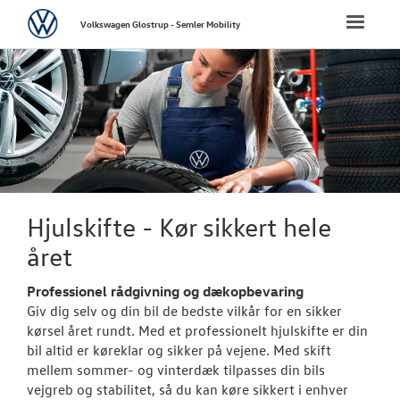
Volkswagen
Toggle
Volkswagen Glostrup - Semler Mobility
naviga
FORSIDE
NYE PERSONBI
NYE VAREBILER
BRUGTE BILER
Hjulskifte - Kør sikkert hele
året
VÆRKSTED
Professionel rådgivning og dækopbevaring
Bestil tid på 
Giv dig selv og din bil de bedste vilkår for en sikker
kørsel året rundt. Med et professionelt hjulskifte er din
Koncepter og 
bil altid er køreklar og sikker på vejene. Med skift
mellem sommer- og vinterdæk tilpasses din bils
Volkswagen Se
vejgreb og stabilitet, så du kan køre sikkert i enhver