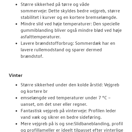
Større sikkerhed på tørre og våde
sommerveje: Dette skyldes bedre vejgreb, større
SKADECENTER
stabilitet i kurver og en kortere bremselængde.
Mindre slid ved høje temperaturer: Den specielle
TILBEHØR
gummiblanding bliver også mindre blød ved høje
asfalttemperaturer.
Lavere brændstofforbrug: Sommerdæk har en
RESERVEDELE
lavere rullemodstand og sparer d
ermed
brændstof.
NYHEDER
Vinter
OM OS
Større sikkerhed under den kolde årstid: Vejgreb
og kortere br
JOB OG KARRI
emselængde ved temperaturer under 7 °C –
uanset, om det sner eller regner.
Fantastisk vejgreb på vinterveje: Profilen leder
vand væk og sikrer en bedre sideføring.
Mere vejgreb på is og sne:Slidbaneblanding, profil
og profillameller er ideelt tilpasset efter vinterlige