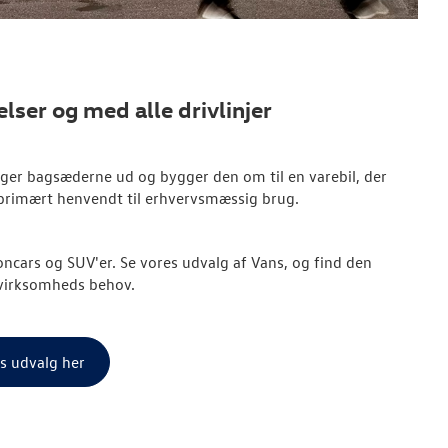
elser og med alle drivlinjer
ager bagsæderne ud og bygger den om til en varebil, der
 primært henvendt til erhvervsmæssig brug.
oncars og SUV'er. Se vores udvalg af Vans, og find den
n virksomheds behov.
s udvalg her