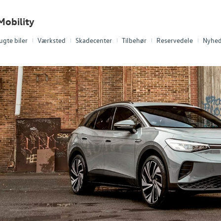
Mobility
ugte biler
Værksted
Skadecenter
Tilbehør
Reservedele
Nyhed