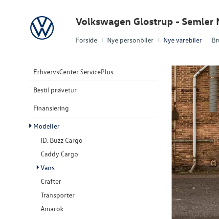
Volkswagen
Volkswagen Glostrup - Semler 
Forside
Nye personbiler
Nye varebiler
Br
ErhvervsCenter ServicePlus
Bestil prøvetur
Finansiering
Modeller
ID. Buzz Cargo
Caddy Cargo
Vans
Crafter
Transporter
Amarok