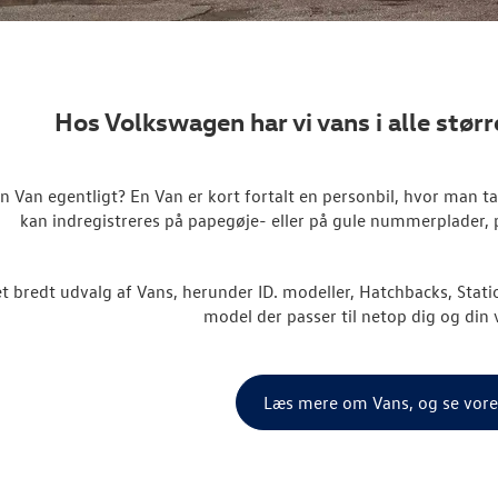
Hos Volkswagen har vi vans i alle størr
n Van egentligt? En Van er kort fortalt en personbil, hvor man t
kan indregistreres på papegøje- eller på gule nummerplader,
et bredt udvalg af Vans, herunder ID. modeller, Hatchbacks, Stati
model der passer til netop dig og di
Læs mere om Vans, og se vore