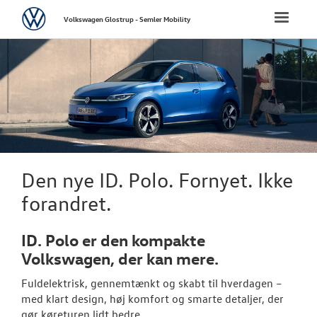
Volkswagen
Toggle
Volkswagen Glostrup - Semler Mobility
naviga
FORSIDE
NYE PERSONBI
Bestil prøvetu
Book en salgs
Den nye ID. Polo. Fornyet. Ikke
Byg din Volks
forandret.
Privatleasing
ID. Polo er den kompakte
Finansiering
Volkswagen, der kan mere.
Fuldelektrisk, gennemtænkt og skabt til hverdagen –
Elektrisk Volks
med klart design, høj komfort og smarte detaljer, der
gør køreturen lidt bedre.
Modeller