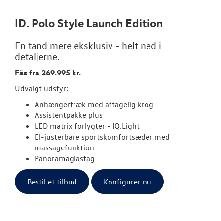
ID. Polo Style Launch Edition
OM OS
En tand mere eksklusiv - helt ned i
JOB OG KARRI
detaljerne.
Fås fra 269.995 kr.
Udvalgt udstyr:
Anhængertræk med aftagelig krog
Assistentpakke plus
LED matrix forlygter - IQ.Light
El-justerbare sportskomfortsæder med
massagefunktion
Panoramaglastag
Bestil et tilbud
Konfigurer nu