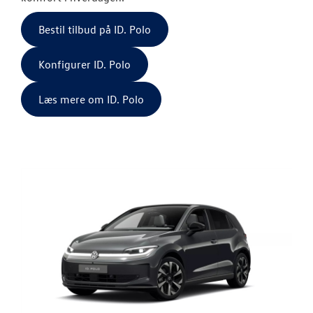
Den nye Tigua
Bestil tilbud på ID. Polo
Garanti
Konfigurer ID. Polo
NYE VAREBILER
Læs mere om ID. Polo
BRUGTE BILER
VÆRKSTED
SKADECENTER
TILBEHØR
RESERVEDELE
NYHEDER