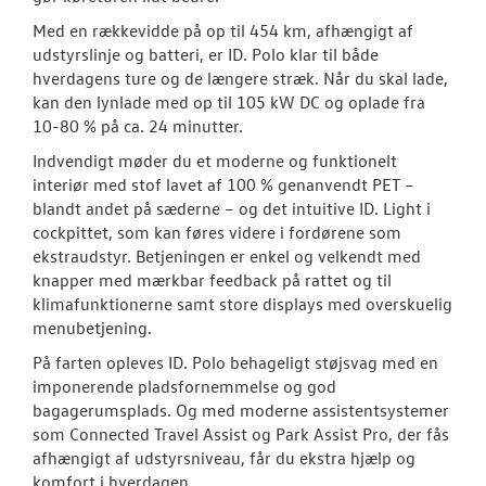
Med en rækkevidde på op til 454 km, afhængigt af
ID.3 Neo
udstyrslinje og batteri, er ID. Polo klar til både
hverdagens ture og de længere stræk. Når du skal lade,
ID.4
kan den lynlade med op til 105 kW DC og oplade fra
10-80 % på ca. 24 minutter.
ID.5
Indvendigt møder du et moderne og funktionelt
interiør med stof lavet af 100 % genanvendt PET –
T-Roc
blandt andet på sæderne – og det intuitive ID. Light i
cockpittet, som kan føres videre i fordørene som
ID. Buzz
ekstraudstyr. Betjeningen er enkel og velkendt med
knapper med mærkbar feedback på rattet og til
Aktuelle kam
klimafunktionerne samt store displays med overskuelig
menubetjening.
Pendlerleasin
På farten opleves ID. Polo behageligt støjsvag med en
ID. Cross
imponerende pladsfornemmelse og god
bagagerumsplads. Og med moderne assistentsystemer
ID. Polo
som Connected Travel Assist og Park Assist Pro, der fås
afhængigt af udstyrsniveau, får du ekstra hjælp og
ID.7 og ID.7 T
komfort i hverdagen.