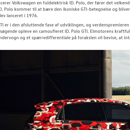
ncerer Volkswagen en fuldelektrisk ID. Polo, der fører det velke
D. Polo kommer til at bære den ikoniske GTI-betegnelse og bliver 
lev lanceret i 1976.
GTI er i den afsluttende fase af udviklingen, og verdenspremieren 
søgende opleve en camoufleret ID. Polo GTI. Elmotorens kraftf
ndervogn og et spærredifferentiale på forakslen vil bevise, at int