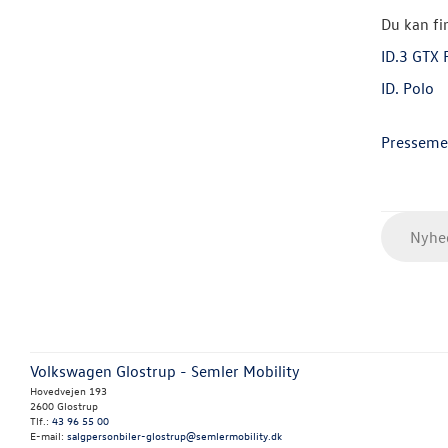
Du kan fi
ID.3 GTX 
ID. Polo
Presseme
Nyhed
Volkswagen Glostrup - Semler Mobility
Hovedvejen 193
2600 Glostrup
Tlf.:
43 96 55 00
E-mail:
salgpersonbiler-glostrup@semlermobility.dk