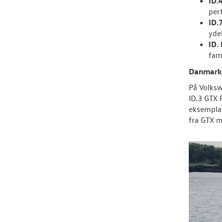
ID.
per
ID.
yde
ID.
fami
Danmarks
På Volksw
ID.3 GTX 
eksemplar
fra GTX m