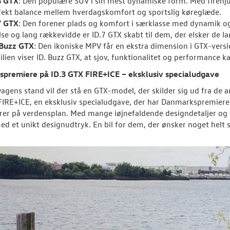
4 GTX
: Den populære SUV i sin mest dynamiske form. Med firehjul
fekt balance mellem hverdagskomfort og sportslig køreglæde.
7 GTX
: Den forener plads og komfort i særklasse med dynamik og 
lse og lang rækkevidde er ID.7 GTX skabt til dem, der elsker de l
 Buzz GTX
: Den ikoniske MPV får en ekstra dimension i GTX-versio
lien viser ID. Buzz GTX, at sjov, funktionalitet og performance ka
premiere på ID.3 GTX FIRE+ICE – eksklusiv specialudgave
agens stand vil der stå en GTX-model, der skilder sig ud fra de a
FIRE+ICE, en eksklusiv specialudgave, der har Danmarkspremiere
er på verdensplan. Med mange iøjnefaldende designdetaljer og t
ed et unikt designudtryk. En bil for dem, der ønsker noget helt s