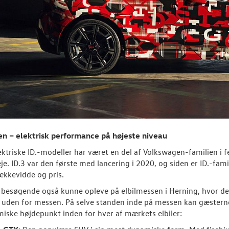
en – elektrisk performance på højeste niveau
ektriske ID.-modeller har været en del af Volkswagen-familien i 
je. ID.3 var den første med lancering i 2020, og siden er ID.-famil
rækkevidde og pris.
e besøgende også kunne opleve på elbilmessen i Herning, hvor det 
 uden for messen. På selve standen inde på messen kan gæstern
iske højdepunkt inden for hver af mærkets elbiler: