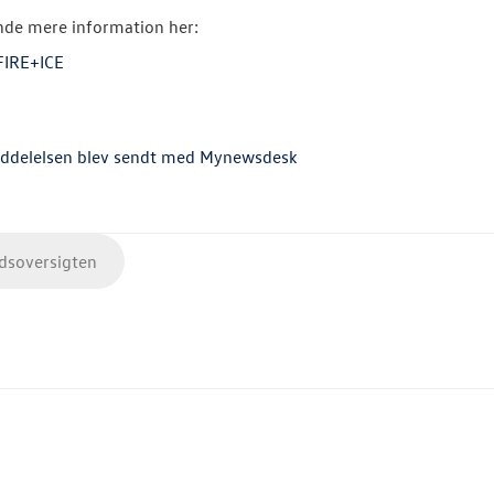
nde mere information her:
FIRE+ICE
ddelelsen blev sendt med Mynewsdesk
soversigten