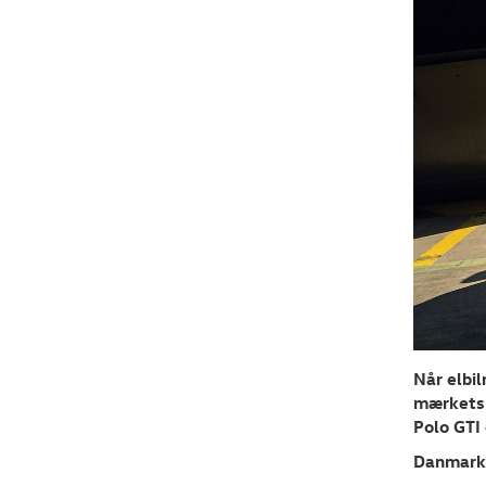
Når elbil
mærkets 
Polo GTI
Danmarks