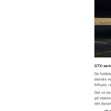
GTX-seri
De fuldel
danske ve
biltype, 
Det vil d
på vejene
det dynam