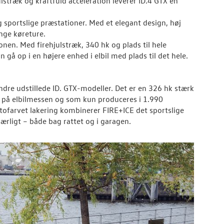
stræk og kraftfuld acceleration leverer ID.4 GTX en
sportslige præstationer. Med et elegant design, høj
ange køreture.
nen. Med firehjulstræk, 340 hk og plads til hele
n gå op i en højere enhed i elbil med plads til det hele.
ndre udstillede ID. GTX-modeller. Det er en 326 hk stærk
 på elbilmessen og som kun produceres i 1.990
ofarvet lakering kombinerer FIRE+ICE det sportslige
ærligt – både bag rattet og i garagen.