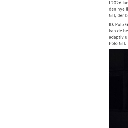
I 2026 la
den nye I
GTI, der b
ID. Polo 
kan de be
adaptiv u
Polo GTI.