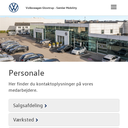
Volkswagen
Toggle
Volkswagen Glostrup - Semler Mobility
naviga
FORSIDE
NYE PERSONBI
NYE VAREBILER
BRUGTE BILER
Personale
Her finder du kontaktoplysninger på vores
VÆRKSTED
medarbejdere.
SKADECENTER
Salgsafdeling
TILBEHØR
Værksted