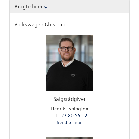
RESERVEDELE
Brugte biler
NYHEDER
Volkswagen Glostrup
OM OS
Personale
Kontakt
Forbrugerkla
Betingelser
Salgsrådgiver
JOB OG KARRI
Henrik Eshington
Tlf.:
27 80 56 12
Send e-mail