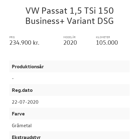
VÆRKSTED
VW Passat 1,5 TSi 150
Business+ Variant DSG
SKADECENTER
PRIS
MODELÅR
KILOMETER
TILBEHØR
234.900 kr.
2020
105.000
RESERVEDELE
Produktionsår
NYHEDER
-
OM OS
Reg.dato
22-07-2020
JOB OG KARRI
Farve
Gråmetal
Ekstraudstyr