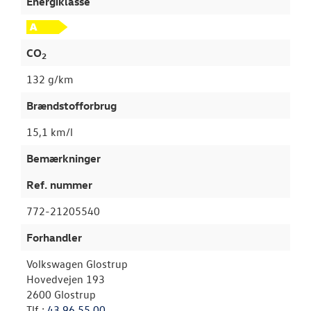
Energiklasse
CO
2
132 g/km
Brændstofforbrug
15,1 km/l
Bemærkninger
Ref. nummer
772-21205540
Forhandler
Volkswagen Glostrup
Hovedvejen 193
2600 Glostrup
Tlf.:
43 96 55 00